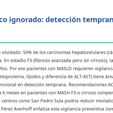
ico ignorado: detección tempran
e olvidado: 50% de los carcinomas hepatocelulares (
a. En estadio F3 (fibrosis avanzada pero sin cirrosis),
años. Por eso pacientes con MASLD requieren vigilanci
etoproteína, lípidos y diferencia de ALT-AST) tiene áre
vencional en detección temprana. Recomendaciones A
a 6 meses en pacientes con MASH F3 o cirrosis compe
 centros como San Pedro Sula podría reducir mortali
Pérez Averhoff enfatiza esta vigilancia preventiva co