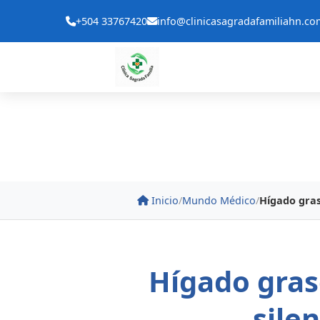
+504 33767420
info@clinicasagradafamiliahn.co
Inicio
/
Mundo Médico
/
Hígado gras
Hígado gras
sile