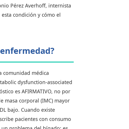
nio Pérez Averhoff, internista
 esta condición y cómo el
a enfermedad?
 la comunidad médica
tabolic dysfunction-associated
gnóstico es AFIRMATIVO, no por
 de masa corporal (IMC) mayor
 HDL bajo. Cuando existe
escribe pacientes con consumo
o un problema del hígado: es