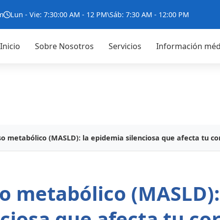
m
Lun - Vie: 7:30:00 AM - 12 PM\Sáb: 7:30 AM - 12:00 PM
Inicio
Sobre Nosotros
Servicios
Información méd
o metabólico (MASLD): la epidemia silenciosa que afecta tu c
o metabólico (MASLD):
nciosa que afecta tu co