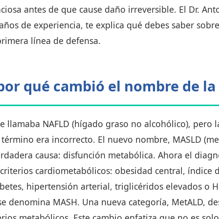
ciosa antes de que cause daño irreversible. El Dr. Anto
años de experiencia, te explica qué debes saber sobre
primera línea de defensa.
por qué cambió el nombre de l
se llamaba NAFLD (hígado graso no alcohólico), pero
l término era incorrecto. El nuevo nombre, MASLD (me
a verdadera causa: disfunción metabólica. Ahora el dia
 criterios cardiometabólicos: obesidad central, índice
betes, hipertensión arterial, triglicéridos elevados o
va, se denomina MASH. Una nueva categoría, MetALD, d
rios metabólicos. Este cambio enfatiza que no es sol