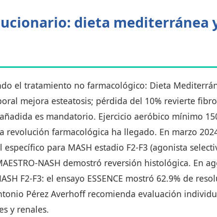
ucionario: dieta mediterránea
ndo el tratamiento no farmacológico: Dieta Mediterrá
oral mejora esteatosis; pérdida del 10% revierte fibr
 añadida es mandatorio. Ejercicio aeróbico mínimo 1
la revolución farmacológica ha llegado. En marzo 20
al específico para MASH estadio F2-F3 (agonista selecti
 MAESTRO-NASH demostró reversión histológica. En ag
ASH F2-F3: el ensayo ESSENCE mostró 62.9% de resolu
 Antonio Pérez Averhoff recomienda evaluación individ
s y renales.