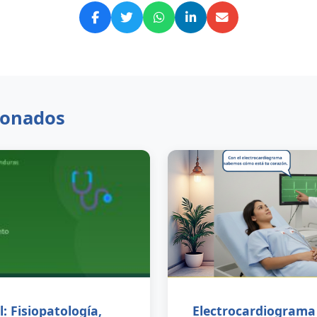
cionados
: Fisiopatología,
Electrocardiograma 