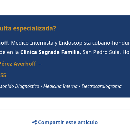
ulta especializada?
hoff
, Médico Internista y Endoscopista cubano-hondu
nde en la
Clínica Sagrada Familia
, San Pedro Sula, H
 Pérez Averhoff →
355
rasonido Diagnóstico • Medicina Interna • Electrocardiograma
Compartir este artículo