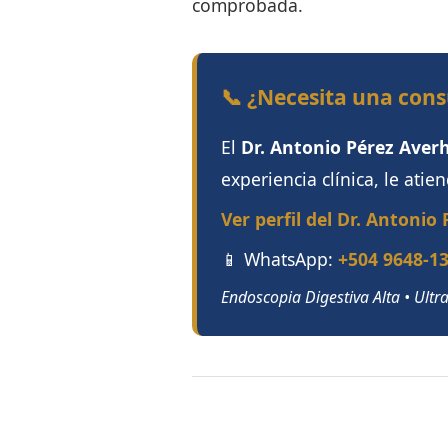
comprobada.
📞 ¿Necesita una cons
El
Dr. Antonio Pérez Aver
experiencia clínica, le atie
Ver perfil del Dr. Antonio
📱 WhatsApp:
+504 9648-1
Endoscopia Digestiva Alta • Ult