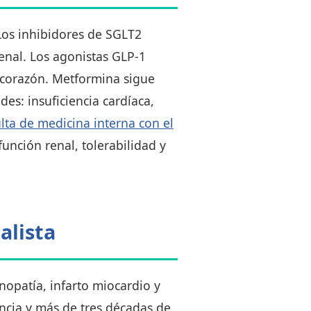
Los inhibidores de SGLT2
enal. Los agonistas GLP-1
 corazón. Metformina sigue
es: insuficiencia cardíaca,
lta de medicina interna con el
unción renal, tolerabilidad y
alista
nopatía, infarto miocardio y
encia y más de tres décadas de