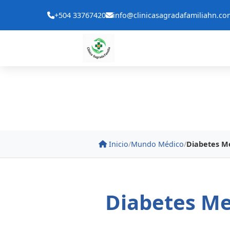
+504 33767420
info@clinicasagradafamiliahn.co
Inicio
/
Mundo Médico
/
Diabetes Me
Diabetes Mel