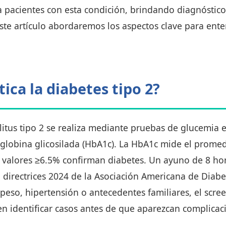
 pacientes con esta condición, brindando diagnóstico
este artículo abordaremos los aspectos clave para ente
ica la diabetes tipo 2?
litus tipo 2 se realiza mediante pruebas de glucemia
oglobina glicosilada (HbA1c). La HbA1c mide el prome
; valores ≥6.5% confirman diabetes. Un ayuno de 8 h
directrices 2024 de la Asociación Americana de Diabe
epeso, hipertensión o antecedentes familiares, el scre
ten identificar casos antes de que aparezcan complicac