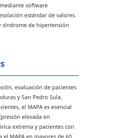
n mediante software
desvíación estándar de valores.
 y síndrome de hipertensión
as
nsión, evaluación de pacientes
onduras y San Pedro Sula,
cientes, el MAPA es esencial
 (presión elevada en
órica extrema y pacientes con
za el MAPA en mayores de 60