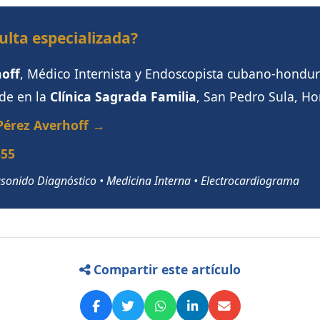
ulta especializada?
hoff
, Médico Internista y Endoscopista cubano-hondu
nde en la
Clínica Sagrada Familia
, San Pedro Sula, H
 Pérez Averhoff →
355
rasonido Diagnóstico • Medicina Interna • Electrocardiograma
Compartir este artículo