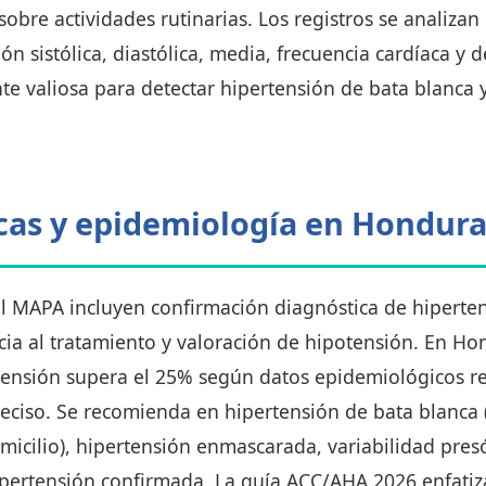
sobre actividades rutinarias. Los registros se analiza
ón sistólica, diastólica, media, frecuencia cardíaca y 
te valiosa para detectar hipertensión de bata blanca
icas y epidemiología en Hondur
el MAPA incluyen confirmación diagnóstica de hiperte
ncia al tratamiento y valoración de hipotensión. En H
tensión supera el 25% según datos epidemiológicos re
reciso. Se recomienda en hipertensión de bata blanca
icilio), hipertensión enmascarada, variabilidad pres
ipertensión confirmada. La guía ACC/AHA 2026 enfati