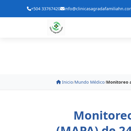
+504 33767420
info@clinicasagradafamiliahn.co
Inicio
/
Mundo Médico
/
Monitoreo a
Monitoreo
(MAPA) de 24