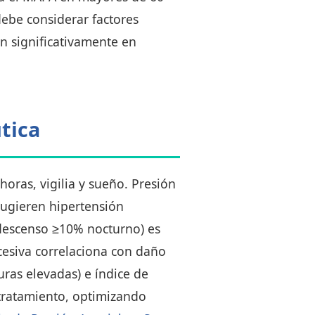
debe considerar factores
n significativamente en
tica
oras, vigilia y sueño. Presión
ugieren hipertensión
(descenso ≥10% nocturno) es
xcesiva correlaciona con daño
turas elevadas) e índice de
r tratamiento, optimizando