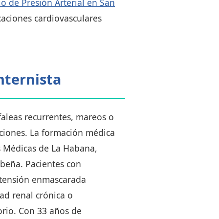
o de Presión Arterial en San
caciones cardiovasculares
nternista
aleas recurrentes, mareos o
diciones. La formación médica
as Médicas de La Habana,
ibeña. Pacientes con
ertensión enmascarada
d renal crónica o
orio. Con 33 años de